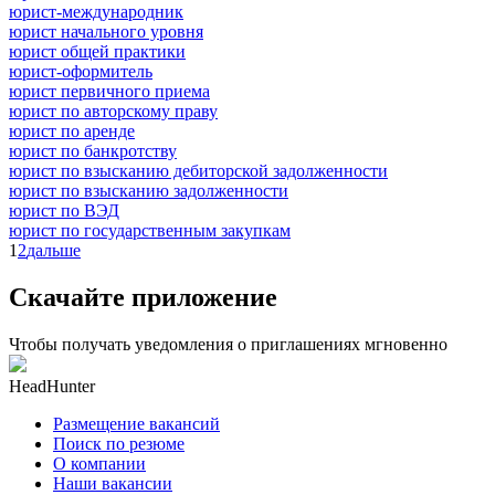
юрист-международник
юрист начального уровня
юрист общей практики
юрист-оформитель
юрист первичного приема
юрист по авторскому праву
юрист по аренде
юрист по банкротству
юрист по взысканию дебиторской задолженности
юрист по взысканию задолженности
юрист по ВЭД
юрист по государственным закупкам
1
2
дальше
Скачайте приложение
Чтобы получать уведомления о приглашениях мгновенно
HeadHunter
Размещение вакансий
Поиск по резюме
О компании
Наши вакансии