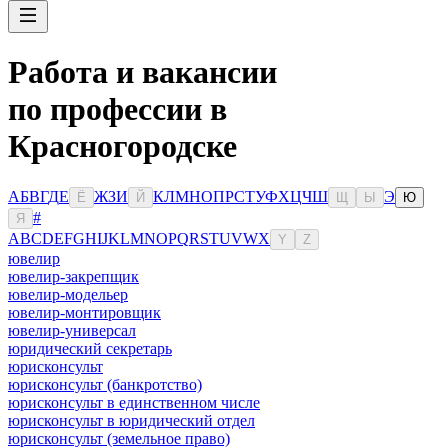
Работа и вакансии
по профессии в
Красногородске
А
Б
В
Г
Д
Е
Ж
З
И
К
Л
М
Н
О
П
Р
С
Т
У
Ф
Х
Ц
Ч
Ш
Э
Ё
Й
Щ
Ы
Ю
#
Я
A
B
C
D
E
F
G
H
I
J
K
L
M
N
O
P
Q
R
S
T
U
V
W
X
Y
Z
ювелир
ювелир-закрепщик
ювелир-модельер
ювелир-монтировщик
ювелир-универсал
юридический секретарь
юрисконсульт
юрисконсульт (банкротство)
юрисконсульт в единственном числе
юрисконсульт в юридический отдел
юрисконсульт (земельное право)