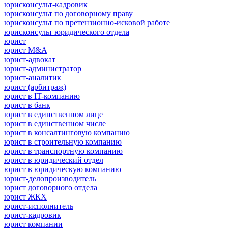
юрисконсульт-кадровик
юрисконсульт по договорному праву
юрисконсульт по претензионно-исковой работе
юрисконсульт юридического отдела
юрист
юрист M&A
юрист-адвокат
юрист-администратор
юрист-аналитик
юрист (арбитраж)
юрист в IT-компанию
юрист в банк
юрист в единственном лице
юрист в единственном числе
юрист в консалтинговую компанию
юрист в строительную компанию
юрист в транспортную компанию
юрист в юридический отдел
юрист в юридическую компанию
юрист-делопроизводитель
юрист договорного отдела
юрист ЖКХ
юрист-исполнитель
юрист-кадровик
юрист компании